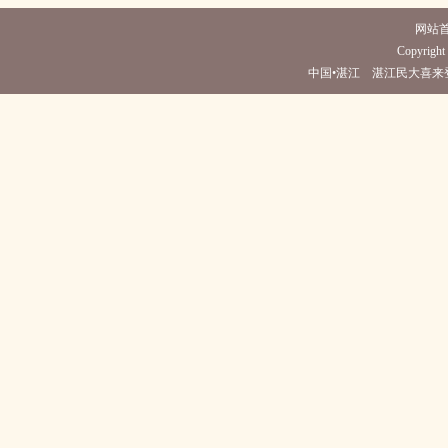
网站
Copyright 
中国•湛江 湛江民大喜来登酒店(电话0