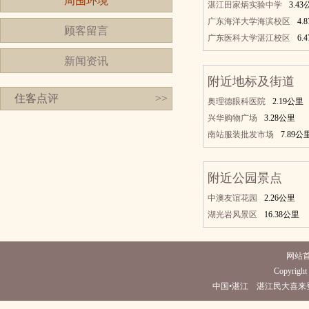
周围环境
湛江田家炳实验中学
3.4
广东海洋大学海滨校区
4.
顾客留言
广东医科大学湛江校区
6.
新闻资讯
附近地标及街道
住客点评
>>
奥理德眼科医院
2.19公里
兴华购物广场
3.28公里
南站服装批发市场
7.89公
附近公园景点
中澳友谊花园
2.26公里
湖光岩风景区
16.38公里
网站
Copyright 
中国•湛江 湛江民大喜来登酒店(电话0